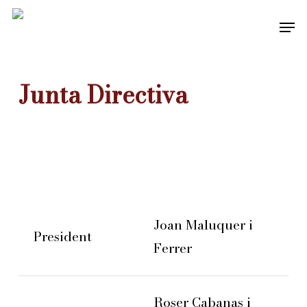
Skip
Men
to
main
content
Junta Directiva
Joan Maluquer i
President
Ferrer
Roser Cabanas i